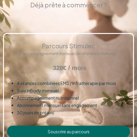
Déjà prête à commencer ?
Parcours Stimulec
L’accompagnement mensuel de référence Stimulec.
320€ / mois
4 séances combinées EMS / Infrathérapie par mois
Suivi InBody mensuel
Accompagnement nutritionnel
Abonnement mensuel sans engagement
30 jours de préavis
Souscrire au parcours