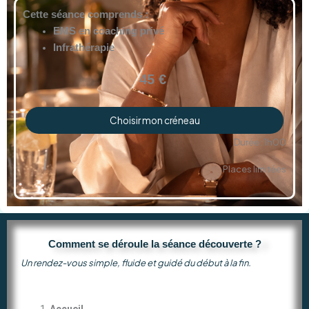
Cette séance comprends :
EMS en coaching privé
Infrathérapie
45 €
Choisir mon créneau
Durée : 1h00
Places limitées
Comment se déroule la séance découverte ?
Un rendez-vous simple, fluide et guidé du début à la fin.
Accueil